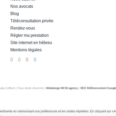
Nos avocats
Blog
Téléconsultation privée
Rendez-vous
Régler ma prestation
Site internet en hébreu
Mentions légales
ulay & Bloch | Tous droits réservés |
Webdesign MCW agency
|
SEO Référencement Goog
us pertinente en mémorisant vos préférences et les visites répétées. En cliquant s