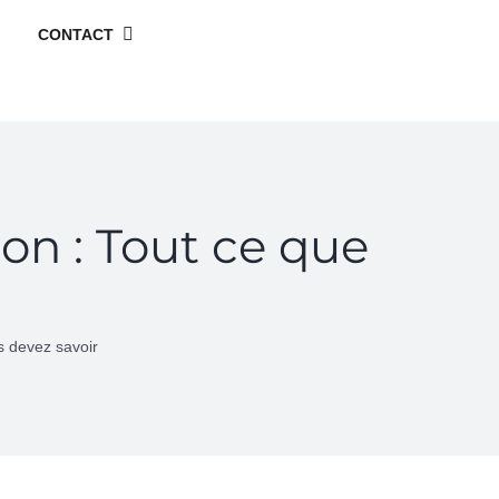
052 39 18 348
CONTACT
01 86 98 29 32 (France)
07 57 99 01 84 (Port. Fr)
contact@avocat-
lawyers.com
ion : Tout ce que
us devez savoir