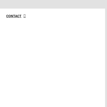
052 39 18 348
CONTACT
01 86 98 29 32 (France)
07 57 99 01 84 (Port. Fr)
contact@avocat-
lawyers.com