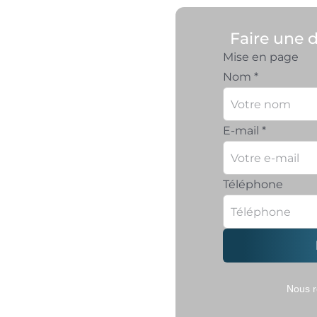
Faire une 
Mise en page
Nom
*
E-mail
*
Téléphone
er des
 banques
Nous r