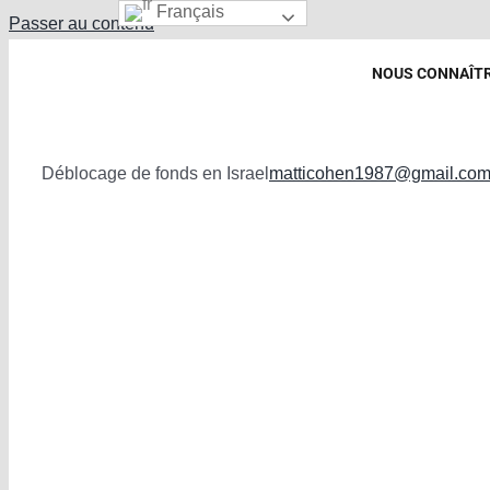
Français
Passer au contenu
NOUS CONNAÎT
Déblocage de fonds en Israel
matticohen1987@gmail.co