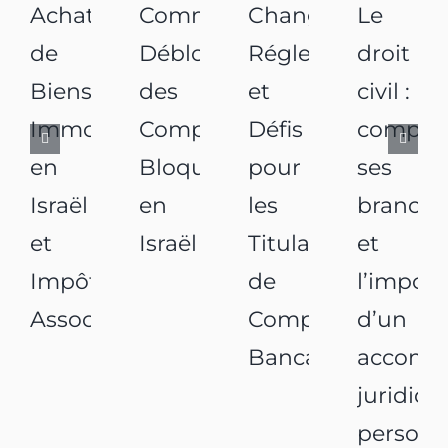
Achats
Comment
Changements
Le
de
Débloquer
Réglementaires
droit
Biens
des
et
civil :
Immobiliers
Comptes
Défis
compre
en
Bloqués
pour
ses
Israël
en
les
branche
et
Israël
Titulaires
et
Impôts
de
l’impor
Associés
Comptes
d’un
Bancaires
accomp
juridiqu
personn