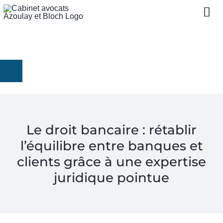
052 39 18 348
NOUS CONNAÎTRE
01 86 98 29 32 (France)
07 57 99 01 84 (Port. Fr)
EXPERTISES
contact@avocat-lawyers.com
PROJETS D’INVESTISSEME
Le droit bancaire : rétablir
CONTACT
l’équilibre entre banques et
RÉGLER UNE PRESTATION
clients grâce à une expertise
juridique pointue