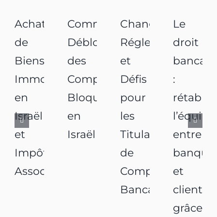
Achats
Comment
Changements
Le
de
Débloquer
Réglementaires
droit
Biens
des
et
bancair
Immobiliers
Comptes
Défis
:
en
Bloqués
pour
rétablir
Israël
en
les
l’équilib
et
Israël
Titulaires
entre
Impôts
de
banque
Associés
Comptes
et
Bancaires
clients
grâce