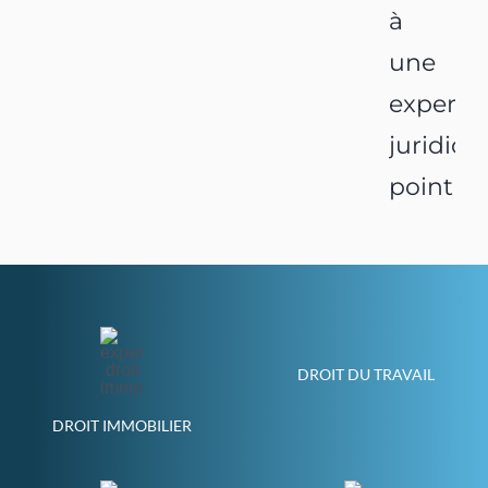
à
une
expertis
juridiqu
pointue
DROIT DU TRAVAIL
DROIT IMMOBILIER