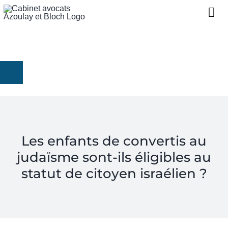
052 39 18 348
NOUS CONNAÎTRE
01 86 98 29 32 (France)
07 57 99 01 84 (Port. Fr)
EXPERTISES
contact@avocat-lawyers.com
PROJETS D’INVESTISSEME
CONTACT
Les enfants de convertis au
judaïsme sont-ils éligibles au
RÉGLER UNE PRESTATION
statut de citoyen israélien ?