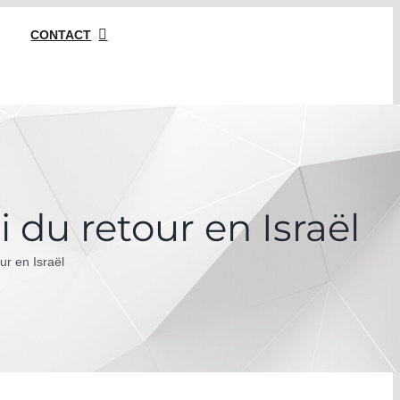
052 39 18 348
CONTACT
01 86 98 29 32 (France)
07 57 99 01 84 (Port. Fr)
contact@avocat-
lawyers.com
i du retour en Israël
ur en Israël