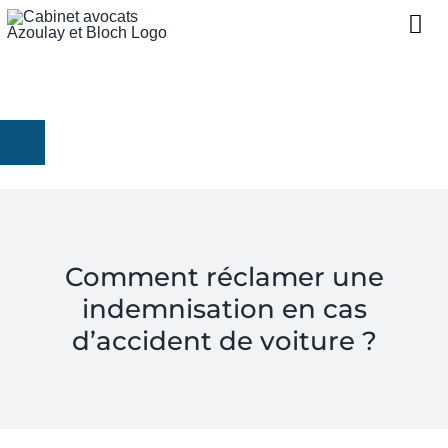
052 39 18 348
NOUS CONNAÎTRE
01 86 98 29 32 (France)
07 57 99 01 84 (Port. Fr)
EXPERTISES
contact@avocat-lawyers.com
PROJETS D’INVESTISSEME
CONTACT
Comment réclamer une
indemnisation en cas
RÉGLER UNE PRESTATION
d’accident de voiture ?