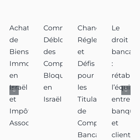
Achats
Comment
Changements
Le
de
Débloquer
Réglementaires
droit
Biens
des
et
bancair
Immobiliers
Comptes
Défis
:
en
Bloqués
pour
rétablir
Israël
en
les
l’équilib
et
Israël
Titulaires
entre
Impôts
de
banque
Associés
Comptes
et
Bancaires
clients