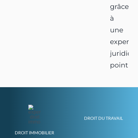
grâce
à
une
expertis
juridiqu
pointue
DROIT DU TRAVAIL
DROIT IMMOBILIER